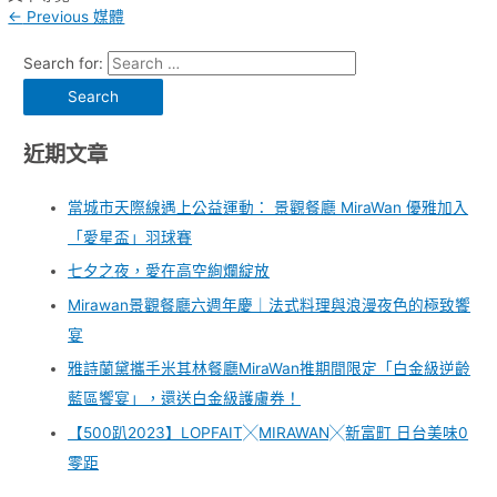
←
Previous 媒體
Search for:
近期文章
當城市天際線遇上公益運動： 景觀餐廳 MiraWan 優雅加入
「愛星盃」羽球賽
七夕之夜，愛在高空絢爛綻放
Mirawan景觀餐廳六週年慶｜法式料理與浪漫夜色的極致饗
宴
雅詩蘭黛攜手米其林餐廳MiraWan推期間限定「白金級逆齡
藍區饗宴」，還送白金級護膚券！
【500趴2023】LOPFAIT╳MIRAWAN╳新富町 日台美味0
零距