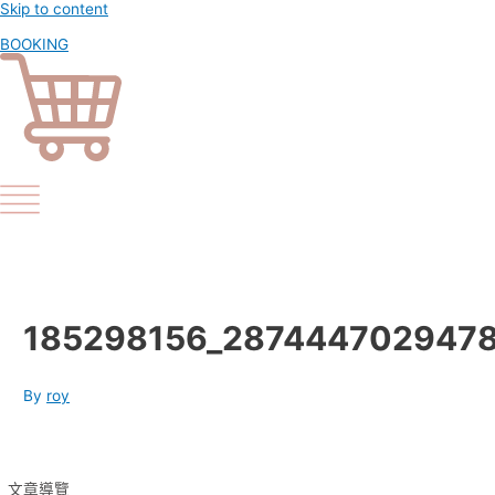
Skip to content
BOOKING
185298156_2874447029478
By
roy
文章導覽