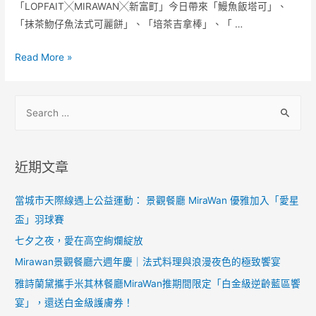
「LOPFAIT╳MIRAWAN╳新富町」今日帶來「鰻魚飯塔可」、
「抹茶魩仔魚法式可麗餅」、「培茶吉拿棒」、「 …
Read More »
近期文章
當城市天際線遇上公益運動： 景觀餐廳 MiraWan 優雅加入「愛星
盃」羽球賽
七夕之夜，愛在高空絢爛綻放
Mirawan景觀餐廳六週年慶｜法式料理與浪漫夜色的極致饗宴
雅詩蘭黛攜手米其林餐廳MiraWan推期間限定「白金級逆齡藍區饗
宴」，還送白金級護膚券！