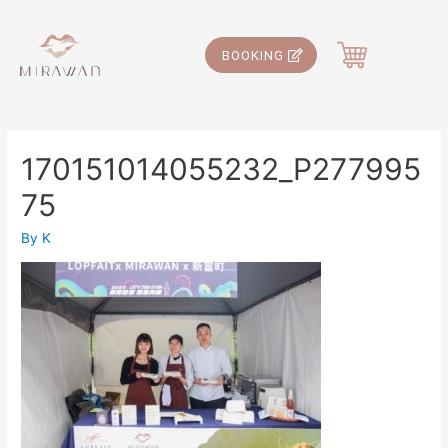
BOOKING
170151014055232_P277995
75
By
K