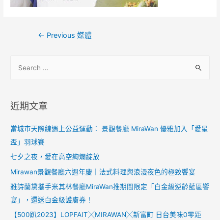
←
Previous 媒體
近期文章
當城市天際線遇上公益運動： 景觀餐廳 MiraWan 優雅加入「愛星
盃」羽球賽
七夕之夜，愛在高空絢爛綻放
Mirawan景觀餐廳六週年慶｜法式料理與浪漫夜色的極致饗宴
雅詩蘭黛攜手米其林餐廳MiraWan推期間限定「白金級逆齡藍區饗
宴」，還送白金級護膚券！
【500趴2023】LOPFAIT╳MIRAWAN╳新富町 日台美味0零距