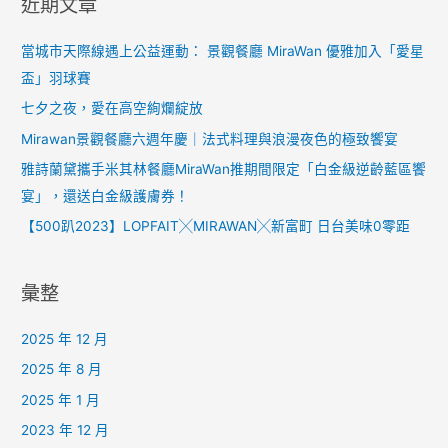
近期文章
當城市天際線遇上公益運動： 景觀餐廳 MiraWan 優雅加入「愛星
盃」羽球賽
七夕之夜，愛在高空絢爛綻放
Mirawan景觀餐廳六週年慶｜法式料理與浪漫夜色的極致饗宴
雅詩蘭黛攜手米其林餐廳MiraWan推期間限定「白金級逆齡藍區饗
宴」，還送白金級護膚券！
【500趴2023】LOPFAIT╳MIRAWAN╳新富町 日台美味0零距
彙整
2025 年 12 月
2025 年 8 月
2025 年 1 月
2023 年 12 月