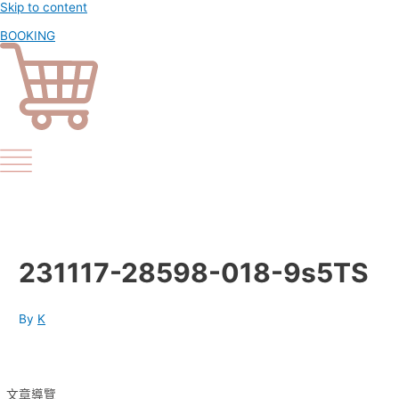
Skip to content
BOOKING
231117-28598-018-9s5TS
By
K
文章導覽