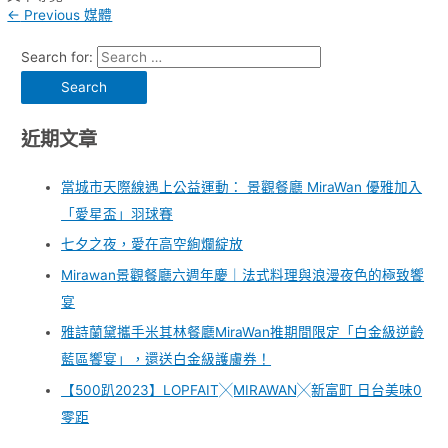
←
Previous 媒體
Search for:
近期文章
當城市天際線遇上公益運動： 景觀餐廳 MiraWan 優雅加入
「愛星盃」羽球賽
七夕之夜，愛在高空絢爛綻放
Mirawan景觀餐廳六週年慶｜法式料理與浪漫夜色的極致饗
宴
雅詩蘭黛攜手米其林餐廳MiraWan推期間限定「白金級逆齡
藍區饗宴」，還送白金級護膚券！
【500趴2023】LOPFAIT╳MIRAWAN╳新富町 日台美味0
零距