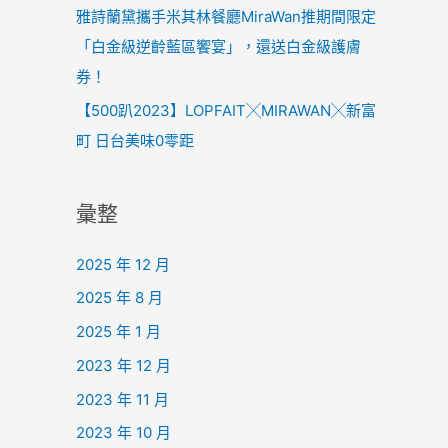
雅詩蘭黛攜手米其林餐廳MiraWan推期間限定
「白金級逆齡藍區饗宴」，還送白金級護膚
券！
【500趴2023】LOPFAIT╳MIRAWAN╳新富
町 日台美味0零距
彙整
2025 年 12 月
2025 年 8 月
2025 年 1 月
2023 年 12 月
2023 年 11 月
2023 年 10 月