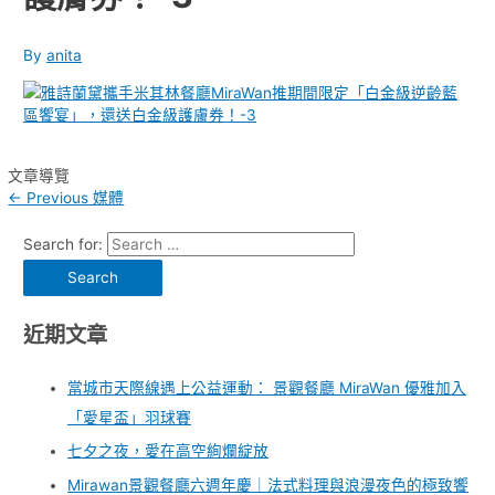
By
anita
文章導覽
←
Previous 媒體
Search for:
近期文章
當城市天際線遇上公益運動： 景觀餐廳 MiraWan 優雅加入
「愛星盃」羽球賽
七夕之夜，愛在高空絢爛綻放
Mirawan景觀餐廳六週年慶｜法式料理與浪漫夜色的極致饗