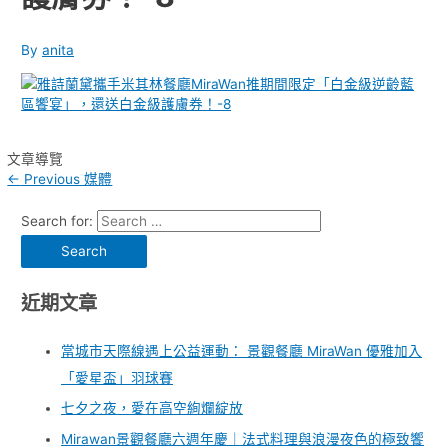
By
anita
文章導覽
←
Previous 媒體
Search for:
近期文章
當城市天際線遇上公益運動： 景觀餐廳 MiraWan 優雅加入
「愛星盃」羽球賽
七夕之夜，愛在高空絢爛綻放
Mirawan景觀餐廳六週年慶｜法式料理與浪漫夜色的極致饗