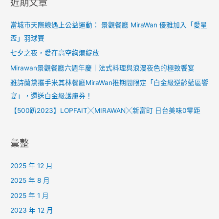
近期文章
當城市天際線遇上公益運動： 景觀餐廳 MiraWan 優雅加入「愛星
盃」羽球賽
七夕之夜，愛在高空絢爛綻放
Mirawan景觀餐廳六週年慶｜法式料理與浪漫夜色的極致饗宴
雅詩蘭黛攜手米其林餐廳MiraWan推期間限定「白金級逆齡藍區饗
宴」，還送白金級護膚券！
【500趴2023】LOPFAIT╳MIRAWAN╳新富町 日台美味0零距
彙整
2025 年 12 月
2025 年 8 月
2025 年 1 月
2023 年 12 月