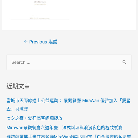
←
Previous 媒體
近期文章
當城市天際線遇上公益運動： 景觀餐廳 MiraWan 優雅加入「愛星
盃」羽球賽
七夕之夜，愛在高空絢爛綻放
Mirawan景觀餐廳六週年慶｜法式料理與浪漫夜色的極致饗宴
雅詩蘭黛攜手米其林餐廳MiraWan推期間限定「白金級逆齡藍區饗