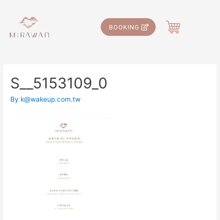
BOOKING
S__5153109_0
By
k@wakeup.com.tw