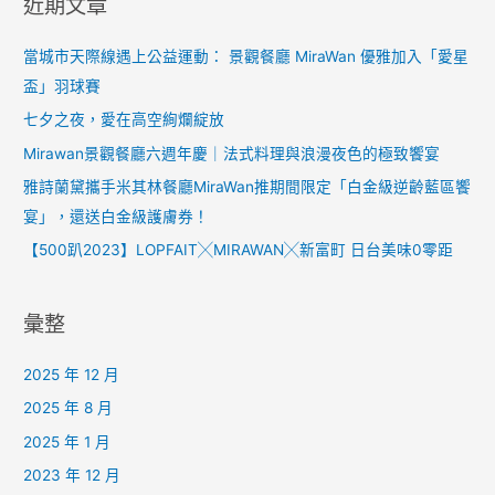
近期文章
當城市天際線遇上公益運動： 景觀餐廳 MiraWan 優雅加入「愛星
盃」羽球賽
七夕之夜，愛在高空絢爛綻放
Mirawan景觀餐廳六週年慶｜法式料理與浪漫夜色的極致饗宴
雅詩蘭黛攜手米其林餐廳MiraWan推期間限定「白金級逆齡藍區饗
宴」，還送白金級護膚券！
【500趴2023】LOPFAIT╳MIRAWAN╳新富町 日台美味0零距
彙整
2025 年 12 月
2025 年 8 月
2025 年 1 月
2023 年 12 月