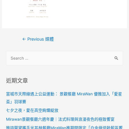
←
Previous 媒體
近期文章
當城市天際線遇上公益運動： 景觀餐廳 MiraWan 優雅加入「愛星
盃」羽球賽
七夕之夜，愛在高空絢爛綻放
Mirawan景觀餐廳六週年慶｜法式料理與浪漫夜色的極致饗宴
雅詩蘭黛攜手米其林餐廳MiraWan推期間限定「白金級逆齡藍區饗