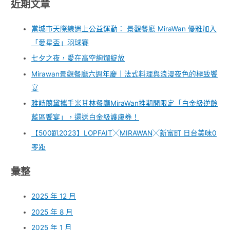
近期文章
當城市天際線遇上公益運動： 景觀餐廳 MiraWan 優雅加入
「愛星盃」羽球賽
七夕之夜，愛在高空絢爛綻放
Mirawan景觀餐廳六週年慶｜法式料理與浪漫夜色的極致饗
宴
雅詩蘭黛攜手米其林餐廳MiraWan推期間限定「白金級逆齡
藍區饗宴」，還送白金級護膚券！
【500趴2023】LOPFAIT╳MIRAWAN╳新富町 日台美味0
零距
彙整
2025 年 12 月
2025 年 8 月
2025 年 1 月