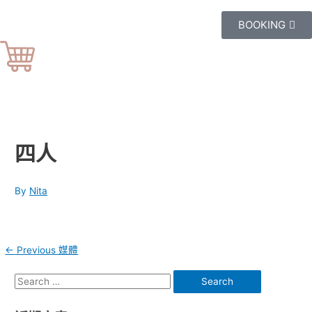
BOOKING
四人
By
Nita
←
Previous 媒體