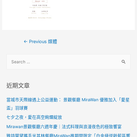
←
Previous 媒體
近期文章
當城市天際線遇上公益運動： 景觀餐廳 MiraWan 優雅加入「愛星
盃」羽球賽
七夕之夜，愛在高空絢爛綻放
Mirawan景觀餐廳六週年慶｜法式料理與浪漫夜色的極致饗宴
雅詩蘭黛攜手米其林餐廳MiraWan推期間限定「白金級逆齡藍區饗