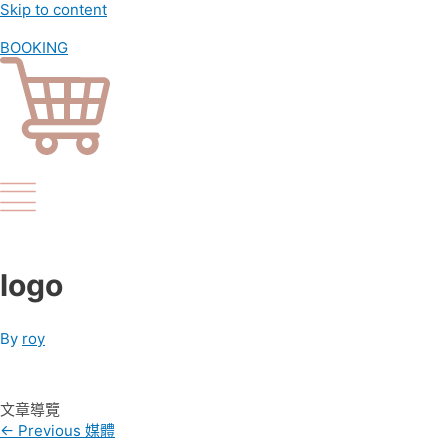
Skip to content
BOOKING
logo
By
roy
文章導覽
←
Previous 媒體