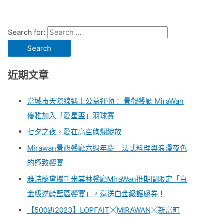
Search for:
近期文章
當城市天際線遇上公益運動： 景觀餐廳 MiraWan
優雅加入「愛星盃」羽球賽
七夕之夜，愛在高空絢爛綻放
Mirawan景觀餐廳六週年慶｜法式料理與浪漫夜色
的極致饗宴
雅詩蘭黛攜手米其林餐廳MiraWan推期間限定「白
金級逆齡藍區饗宴」，還送白金級護膚券！
【500趴2023】LOPFAIT╳MIRAWAN╳新富町