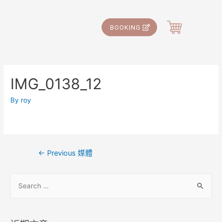
BOOKING
IMG_0138_12
By
roy
←
Previous 媒體