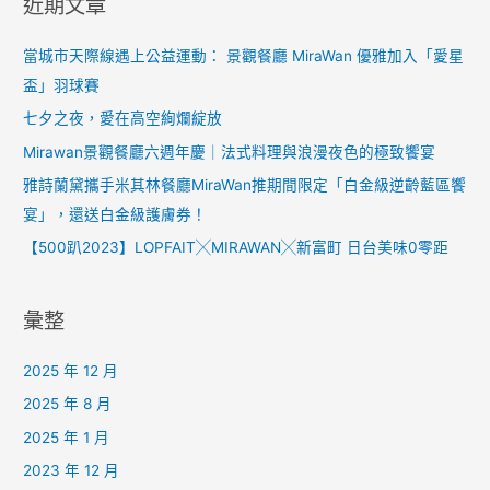
近期文章
當城市天際線遇上公益運動： 景觀餐廳 MiraWan 優雅加入「愛星
盃」羽球賽
七夕之夜，愛在高空絢爛綻放
Mirawan景觀餐廳六週年慶｜法式料理與浪漫夜色的極致饗宴
雅詩蘭黛攜手米其林餐廳MiraWan推期間限定「白金級逆齡藍區饗
宴」，還送白金級護膚券！
【500趴2023】LOPFAIT╳MIRAWAN╳新富町 日台美味0零距
彙整
2025 年 12 月
2025 年 8 月
2025 年 1 月
2023 年 12 月