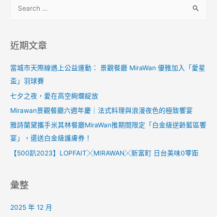
近期文章
當城市天際線遇上公益運動： 景觀餐廳 MiraWan 優雅加入「愛星
盃」羽球賽
七夕之夜，愛在高空絢爛綻放
Mirawan景觀餐廳六週年慶｜法式料理與浪漫夜色的極致饗宴
雅詩蘭黛攜手米其林餐廳MiraWan推期間限定「白金級逆齡藍區饗
宴」，還送白金級護膚券！
【500趴2023】LOPFAIT╳MIRAWAN╳新富町 日台美味0零距
彙整
2025 年 12 月