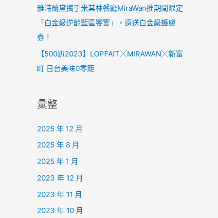
雅詩蘭黛攜手米其林餐廳MiraWan推期間限定
「白金級逆齡藍區饗宴」，還送白金級護膚
券！
【500趴2023】LOPFAIT╳MIRAWAN╳新富
町 日台美味0零距
彙整
2025 年 12 月
2025 年 8 月
2025 年 1 月
2023 年 12 月
2023 年 11 月
2023 年 10 月