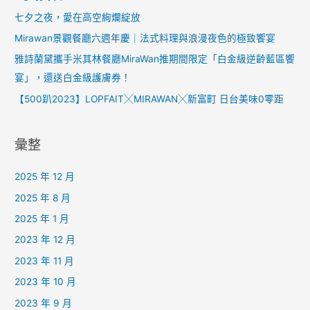
七夕之夜，愛在高空絢爛綻放
Mirawan景觀餐廳六週年慶｜法式料理與浪漫夜色的極致饗宴
雅詩蘭黛攜手米其林餐廳MiraWan推期間限定「白金級逆齡藍區饗
宴」，還送白金級護膚券！
【500趴2023】LOPFAIT╳MIRAWAN╳新富町 日台美味0零距
彙整
2025 年 12 月
2025 年 8 月
2025 年 1 月
2023 年 12 月
2023 年 11 月
2023 年 10 月
2023 年 9 月