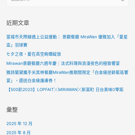
覽
e
a
r
近期文章
c
h
當城市天際線遇上公益運動： 景觀餐廳 MiraWan 優雅加入「愛星
f
盃」羽球賽
o
七夕之夜，愛在高空絢爛綻放
r
Mirawan景觀餐廳六週年慶｜法式料理與浪漫夜色的極致饗宴
:
雅詩蘭黛攜手米其林餐廳MiraWan推期間限定「白金級逆齡藍區饗
宴」，還送白金級護膚券！
【500趴2023】LOPFAIT╳MIRAWAN╳新富町 日台美味0零距
彙整
2025 年 12 月
2025 年 8 月