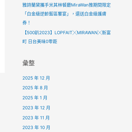
雅詩蘭黛攜手米其林餐廳MiraWan推期間限定
「白金級逆齡藍區饗宴」，還送白金級護膚
券！
【500趴2023】LOPFAIT╳MIRAWAN╳新富
町 日台美味0零距
彙整
2025 年 12 月
2025 年 8 月
2025 年 1 月
2023 年 12 月
2023 年 11 月
2023 年 10 月