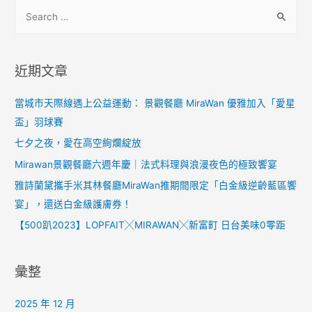
近期文章
當城市天際線遇上公益運動： 景觀餐廳 MiraWan 優雅加入「愛星
盃」羽球賽
七夕之夜，愛在高空絢爛綻放
Mirawan景觀餐廳六週年慶｜法式料理與浪漫夜色的極致饗宴
雅詩蘭黛攜手米其林餐廳MiraWan推期間限定「白金級逆齡藍區饗
宴」，還送白金級護膚券！
【500趴2023】LOPFAIT╳MIRAWAN╳新富町 日台美味0零距
彙整
2025 年 12 月