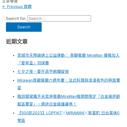
文章導覽
←
Previous 媒體
Search for:
近期文章
當城市天際線遇上公益運動： 景觀餐廳 MiraWan 優雅加入
「愛星盃」羽球賽
七夕之夜，愛在高空絢爛綻放
Mirawan景觀餐廳六週年慶｜法式料理與浪漫夜色的極致饗
宴
雅詩蘭黛攜手米其林餐廳MiraWan推期間限定「白金級逆齡
藍區饗宴」，還送白金級護膚券！
【500趴2023】LOPFAIT╳MIRAWAN╳新富町 日台美味0
零距