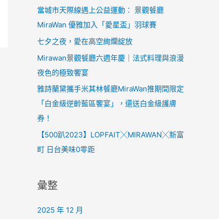
當城市天際線遇上公益運動： 景觀餐廳
h
MiraWan 優雅加入「愛星盃」羽球賽
f
o
七夕之夜，愛在高空絢爛綻放
r
Mirawan景觀餐廳六週年慶｜法式料理與浪漫
:
夜色的極致饗宴
雅詩蘭黛攜手米其林餐廳MiraWan推期間限定
「白金級逆齡藍區饗宴」，還送白金級護膚
券！
【500趴2023】LOPFAIT╳MIRAWAN╳新富
町 日台美味0零距
彙整
2025 年 12 月