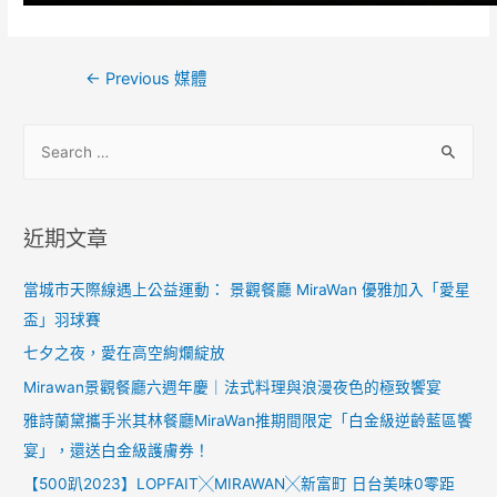
←
Previous 媒體
近期文章
當城市天際線遇上公益運動： 景觀餐廳 MiraWan 優雅加入「愛星
盃」羽球賽
七夕之夜，愛在高空絢爛綻放
Mirawan景觀餐廳六週年慶｜法式料理與浪漫夜色的極致饗宴
雅詩蘭黛攜手米其林餐廳MiraWan推期間限定「白金級逆齡藍區饗
宴」，還送白金級護膚券！
【500趴2023】LOPFAIT╳MIRAWAN╳新富町 日台美味0零距