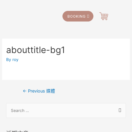
BOOKING
abouttitle-bg1
By
roy
←
Previous 媒體