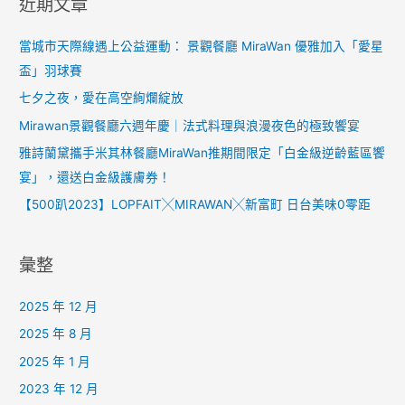
近期文章
當城市天際線遇上公益運動： 景觀餐廳 MiraWan 優雅加入「愛星
盃」羽球賽
七夕之夜，愛在高空絢爛綻放
Mirawan景觀餐廳六週年慶｜法式料理與浪漫夜色的極致饗宴
雅詩蘭黛攜手米其林餐廳MiraWan推期間限定「白金級逆齡藍區饗
宴」，還送白金級護膚券！
【500趴2023】LOPFAIT╳MIRAWAN╳新富町 日台美味0零距
彙整
2025 年 12 月
2025 年 8 月
2025 年 1 月
2023 年 12 月