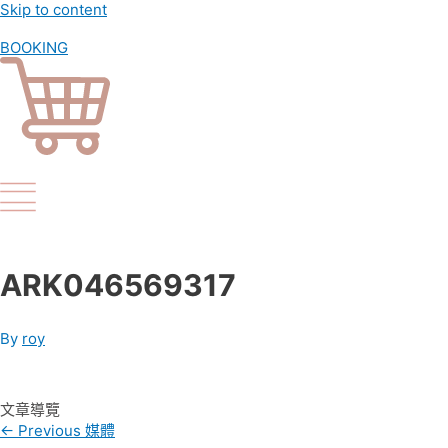
Skip to content
BOOKING
ARK046569317
By
roy
文章導覽
←
Previous 媒體