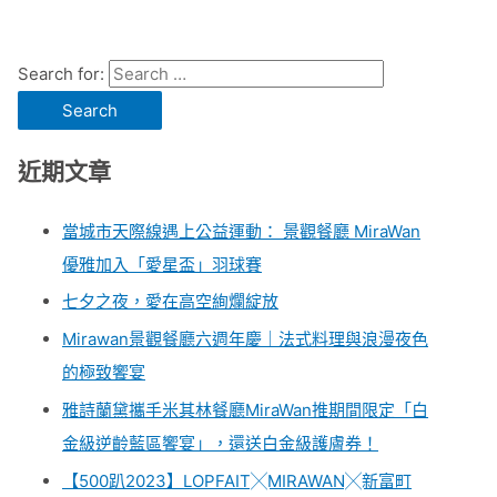
Search for:
近期文章
當城市天際線遇上公益運動： 景觀餐廳 MiraWan
優雅加入「愛星盃」羽球賽
七夕之夜，愛在高空絢爛綻放
Mirawan景觀餐廳六週年慶｜法式料理與浪漫夜色
的極致饗宴
雅詩蘭黛攜手米其林餐廳MiraWan推期間限定「白
金級逆齡藍區饗宴」，還送白金級護膚券！
【500趴2023】LOPFAIT╳MIRAWAN╳新富町