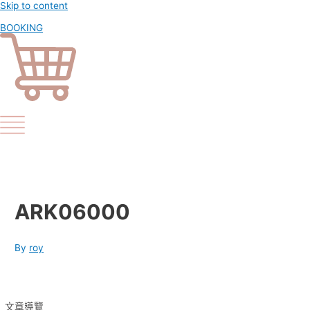
Skip to content
BOOKING
ARK06000
By
roy
文章導覽