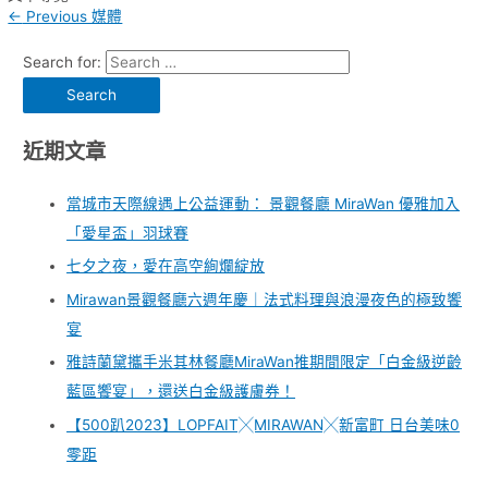
←
Previous 媒體
Search for:
近期文章
當城市天際線遇上公益運動： 景觀餐廳 MiraWan 優雅加入
「愛星盃」羽球賽
七夕之夜，愛在高空絢爛綻放
Mirawan景觀餐廳六週年慶｜法式料理與浪漫夜色的極致饗
宴
雅詩蘭黛攜手米其林餐廳MiraWan推期間限定「白金級逆齡
藍區饗宴」，還送白金級護膚券！
【500趴2023】LOPFAIT╳MIRAWAN╳新富町 日台美味0
零距