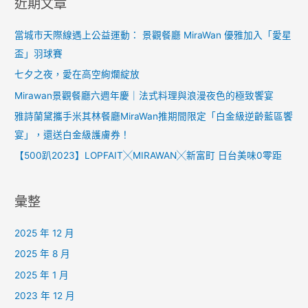
近期文章
當城市天際線遇上公益運動： 景觀餐廳 MiraWan 優雅加入「愛星
盃」羽球賽
七夕之夜，愛在高空絢爛綻放
Mirawan景觀餐廳六週年慶｜法式料理與浪漫夜色的極致饗宴
雅詩蘭黛攜手米其林餐廳MiraWan推期間限定「白金級逆齡藍區饗
宴」，還送白金級護膚券！
【500趴2023】LOPFAIT╳MIRAWAN╳新富町 日台美味0零距
彙整
2025 年 12 月
2025 年 8 月
2025 年 1 月
2023 年 12 月