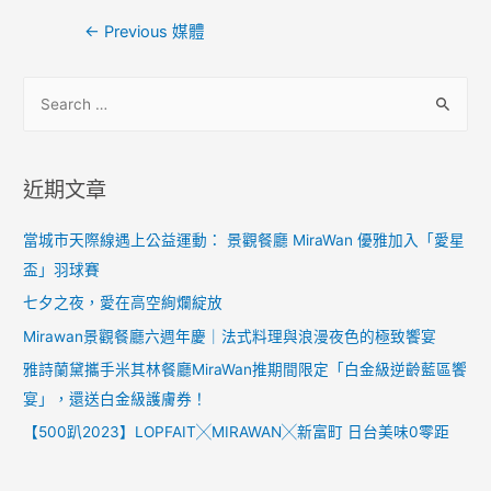
←
Previous 媒體
近期文章
當城市天際線遇上公益運動： 景觀餐廳 MiraWan 優雅加入「愛星
盃」羽球賽
七夕之夜，愛在高空絢爛綻放
Mirawan景觀餐廳六週年慶｜法式料理與浪漫夜色的極致饗宴
雅詩蘭黛攜手米其林餐廳MiraWan推期間限定「白金級逆齡藍區饗
宴」，還送白金級護膚券！
【500趴2023】LOPFAIT╳MIRAWAN╳新富町 日台美味0零距