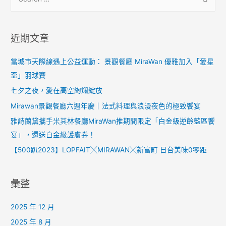
覽
e
a
r
近期文章
c
h
當城市天際線遇上公益運動： 景觀餐廳 MiraWan 優雅加入「愛星
f
盃」羽球賽
o
七夕之夜，愛在高空絢爛綻放
r
Mirawan景觀餐廳六週年慶｜法式料理與浪漫夜色的極致饗宴
:
雅詩蘭黛攜手米其林餐廳MiraWan推期間限定「白金級逆齡藍區饗
宴」，還送白金級護膚券！
【500趴2023】LOPFAIT╳MIRAWAN╳新富町 日台美味0零距
彙整
2025 年 12 月
2025 年 8 月