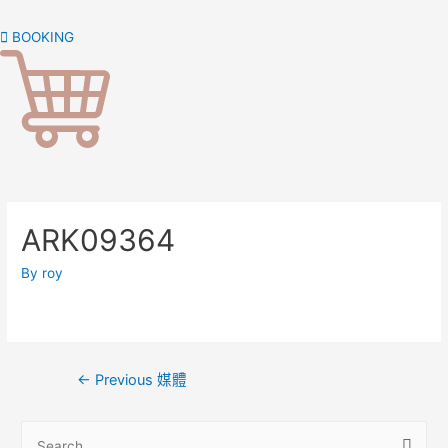
Skip
to
BOOKING
content
ARK09364
By
roy
文
←
Previous 媒體
章
導
S