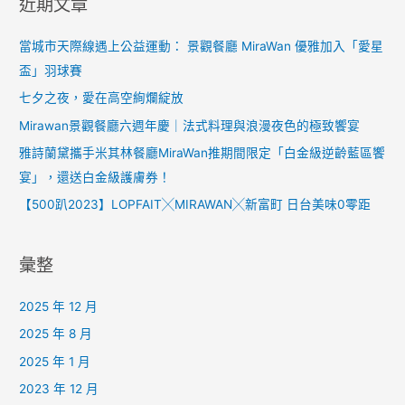
近期文章
當城市天際線遇上公益運動： 景觀餐廳 MiraWan 優雅加入「愛星
盃」羽球賽
七夕之夜，愛在高空絢爛綻放
Mirawan景觀餐廳六週年慶｜法式料理與浪漫夜色的極致饗宴
雅詩蘭黛攜手米其林餐廳MiraWan推期間限定「白金級逆齡藍區饗
宴」，還送白金級護膚券！
【500趴2023】LOPFAIT╳MIRAWAN╳新富町 日台美味0零距
彙整
2025 年 12 月
2025 年 8 月
2025 年 1 月
2023 年 12 月