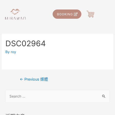
BOOKING
DSC02964
By
roy
←
Previous 媒體