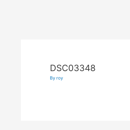
DSC03348
By
roy