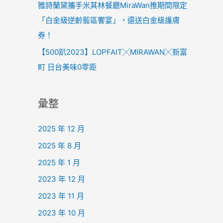
雅詩蘭黛攜手米其林餐廳MiraWan推期間限定
「白金級逆齡藍區饗宴」，還送白金級護膚
券！
【500趴2023】LOPFAIT╳MIRAWAN╳新富
町 日台美味0零距
彙整
2025 年 12 月
2025 年 8 月
2025 年 1 月
2023 年 12 月
2023 年 11 月
2023 年 10 月