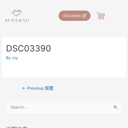
BOOKING
DSC03390
By
roy
←
Previous 媒體