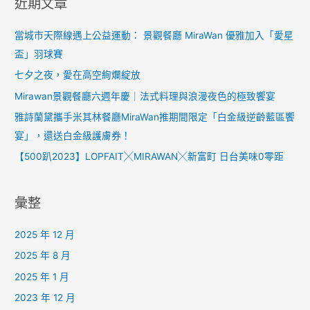
近期文章
當城市天際線遇上公益運動： 景觀餐廳 MiraWan 優雅加入「愛星
盃」羽球賽
七夕之夜，愛在高空絢爛綻放
Mirawan景觀餐廳六週年慶｜法式料理與浪漫夜色的極致饗宴
雅詩蘭黛攜手米其林餐廳MiraWan推期間限定「白金級逆齡藍區饗
宴」，還送白金級護膚券！
【500趴2023】LOPFAIT╳MIRAWAN╳新富町 日台美味0零距
彙整
2025 年 12 月
2025 年 8 月
2025 年 1 月
2023 年 12 月