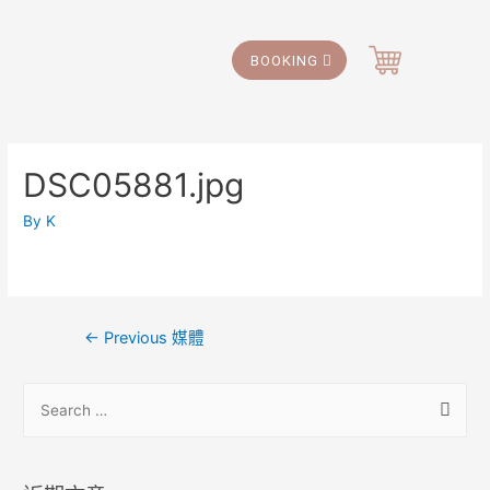
BOOKING
DSC05881.jpg
By
K
←
Previous 媒體