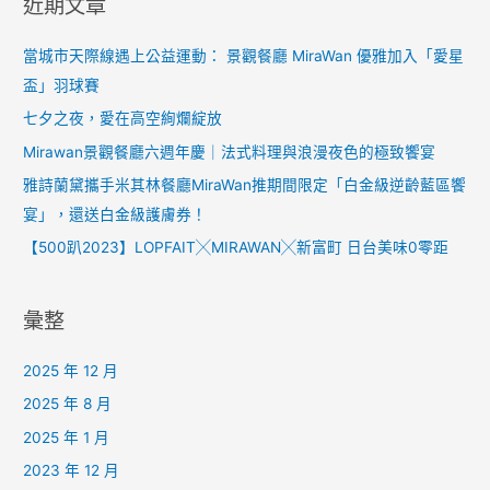
近期文章
當城市天際線遇上公益運動： 景觀餐廳 MiraWan 優雅加入「愛星
盃」羽球賽
七夕之夜，愛在高空絢爛綻放
Mirawan景觀餐廳六週年慶｜法式料理與浪漫夜色的極致饗宴
雅詩蘭黛攜手米其林餐廳MiraWan推期間限定「白金級逆齡藍區饗
宴」，還送白金級護膚券！
【500趴2023】LOPFAIT╳MIRAWAN╳新富町 日台美味0零距
彙整
2025 年 12 月
2025 年 8 月
2025 年 1 月
2023 年 12 月