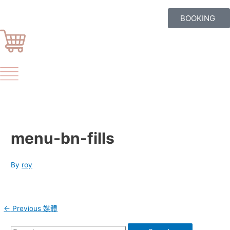
BOOKING
menu-bn-fills
By
roy
←
Previous 媒體