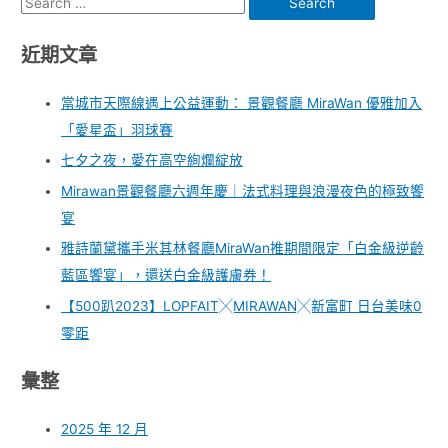
近期文章
當城市天際線遇上公益運動： 景觀餐廳 MiraWan 優雅加入
「愛星盃」羽球賽
七夕之夜，愛在高空絢爛綻放
Mirawan景觀餐廳六週年慶｜法式料理與浪漫夜色的極致饗
宴
雅詩蘭黛攜手米其林餐廳MiraWan推期間限定「白金級逆齡
藍區饗宴」，還送白金級護膚券！
【500趴2023】LOPFAIT╳MIRAWAN╳新富町 日台美味0
零距
彙整
2025 年 12 月