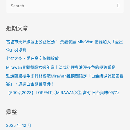
近期文章
當城市天際線遇上公益運動： 景觀餐廳 MiraWan 優雅加入「愛星
盃」羽球賽
七夕之夜，愛在高空絢爛綻放
Mirawan景觀餐廳六週年慶｜法式料理與浪漫夜色的極致饗宴
雅詩蘭黛攜手米其林餐廳MiraWan推期間限定「白金級逆齡藍區饗
宴」，還送白金級護膚券！
【500趴2023】LOPFAIT╳MIRAWAN╳新富町 日台美味0零距
彙整
2025 年 12 月