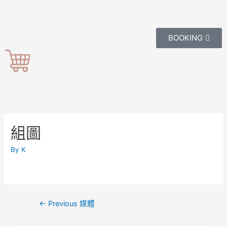
BOOKING
組圖
By
K
←
Previous 媒體