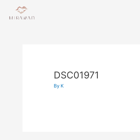
DSC01971
By
K