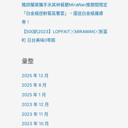
雅詩蘭黛攜手米其林餐廳MiraWan推期間限定
「白金級逆齡藍區饗宴」，還送白金級護膚
券！
【500趴2023】LOPFAIT╳MIRAWAN╳新富
町 日台美味0零距
彙整
2025 年 12 月
2025 年 8 月
2025 年 1 月
2023 年 12 月
2023 年 11 月
2023 年 10 月