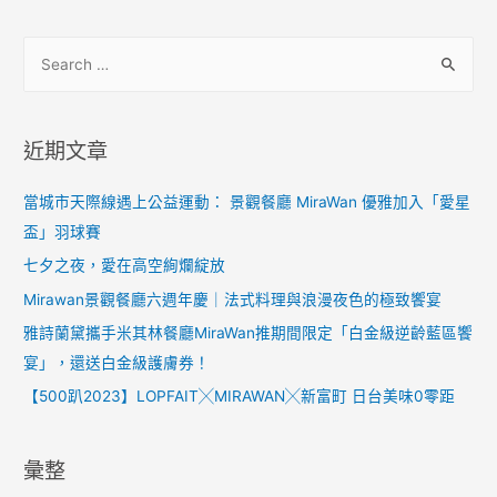
近期文章
當城市天際線遇上公益運動： 景觀餐廳 MiraWan 優雅加入「愛星
盃」羽球賽
七夕之夜，愛在高空絢爛綻放
Mirawan景觀餐廳六週年慶｜法式料理與浪漫夜色的極致饗宴
雅詩蘭黛攜手米其林餐廳MiraWan推期間限定「白金級逆齡藍區饗
宴」，還送白金級護膚券！
【500趴2023】LOPFAIT╳MIRAWAN╳新富町 日台美味0零距
彙整