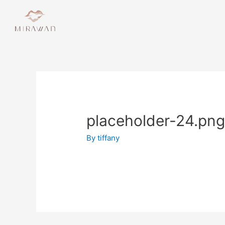
placeholder-24.pn
By
tiffany