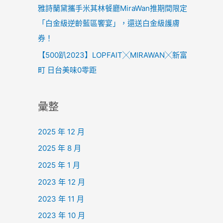
雅詩蘭黛攜手米其林餐廳MiraWan推期間限定
「白金級逆齡藍區饗宴」，還送白金級護膚
券！
【500趴2023】LOPFAIT╳MIRAWAN╳新富
町 日台美味0零距
彙整
2025 年 12 月
2025 年 8 月
2025 年 1 月
2023 年 12 月
2023 年 11 月
2023 年 10 月