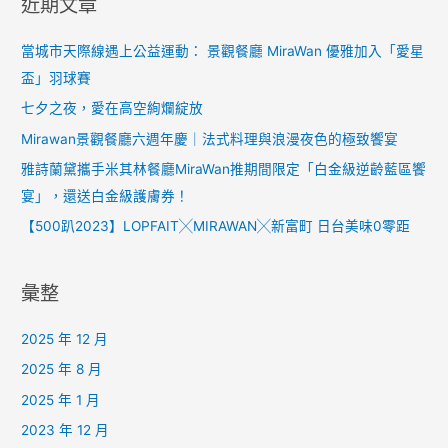
近期文章
當城市天際線遇上公益運動： 景觀餐廳 MiraWan 優雅加入「愛星
盃」羽球賽
七夕之夜，愛在高空絢爛綻放
Mirawan景觀餐廳六週年慶｜法式料理與浪漫夜色的極致饗宴
雅詩蘭黛攜手米其林餐廳MiraWan推期間限定「白金級逆齡藍區饗
宴」，還送白金級護膚券！
【500趴2023】LOPFAIT╳MIRAWAN╳新富町 日台美味0零距
彙整
2025 年 12 月
2025 年 8 月
2025 年 1 月
2023 年 12 月