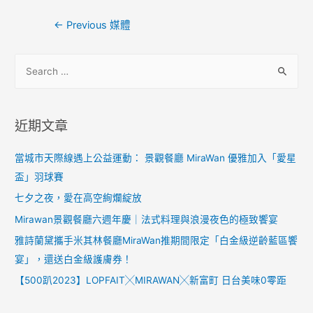
←
Previous 媒體
近期文章
當城市天際線遇上公益運動： 景觀餐廳 MiraWan 優雅加入「愛星
盃」羽球賽
七夕之夜，愛在高空絢爛綻放
Mirawan景觀餐廳六週年慶｜法式料理與浪漫夜色的極致饗宴
雅詩蘭黛攜手米其林餐廳MiraWan推期間限定「白金級逆齡藍區饗
宴」，還送白金級護膚券！
【500趴2023】LOPFAIT╳MIRAWAN╳新富町 日台美味0零距