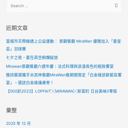
近期文章
當城市天際線遇上公益運動： 景觀餐廳 MiraWan 優雅加入「愛星
盃」羽球賽
七夕之夜，愛在高空絢爛綻放
Mirawan景觀餐廳六週年慶｜法式料理與浪漫夜色的極致饗宴
雅詩蘭黛攜手米其林餐廳MiraWan推期間限定「白金級逆齡藍區饗
宴」，還送白金級護膚券！
【500趴2023】LOPFAIT╳MIRAWAN╳新富町 日台美味0零距
彙整
2025 年 12 月