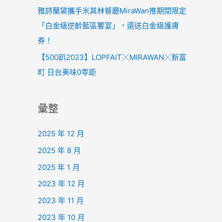
雅詩蘭黛攜手米其林餐廳MiraWan推期間限定
「白金級逆齡藍區饗宴」，還送白金級護膚
券！
【500趴2023】LOPFAIT╳MIRAWAN╳新富
町 日台美味0零距
彙整
2025 年 12 月
2025 年 8 月
2025 年 1 月
2023 年 12 月
2023 年 11 月
2023 年 10 月