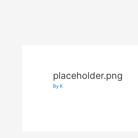
placeholder.png
By
K