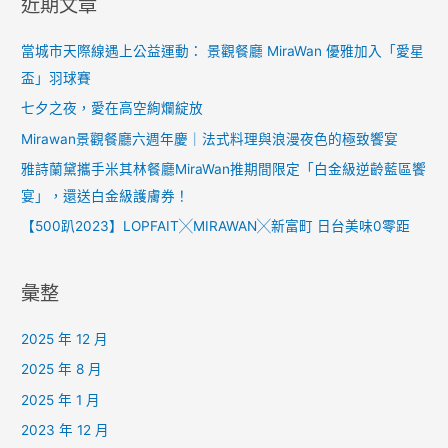
近期文章
當城市天際線遇上公益運動： 景觀餐廳 MiraWan 優雅加入「愛星
盃」羽球賽
七夕之夜，愛在高空絢爛綻放
Mirawan景觀餐廳六週年慶｜法式料理與浪漫夜色的極致饗宴
雅詩蘭黛攜手米其林餐廳MiraWan推期間限定「白金級逆齡藍區饗
宴」，還送白金級護膚券！
【500趴2023】LOPFAIT╳MIRAWAN╳新富町 日台美味0零距
彙整
2025 年 12 月
2025 年 8 月
2025 年 1 月
2023 年 12 月