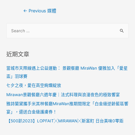
←
Previous 媒體
近期文章
當城市天際線遇上公益運動： 景觀餐廳 MiraWan 優雅加入「愛星
盃」羽球賽
七夕之夜，愛在高空絢爛綻放
Mirawan景觀餐廳六週年慶｜法式料理與浪漫夜色的極致饗宴
雅詩蘭黛攜手米其林餐廳MiraWan推期間限定「白金級逆齡藍區饗
宴」，還送白金級護膚券！
【500趴2023】LOPFAIT╳MIRAWAN╳新富町 日台美味0零距