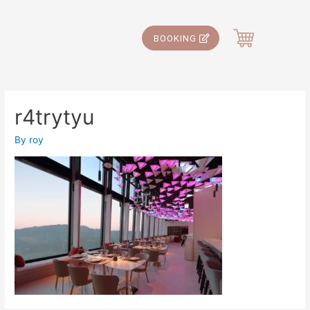
BOOKING
r4trytyu
By
roy