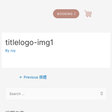
BOOKING
titlelogo-img1
By
roy
←
Previous 媒體