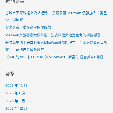
近期文章
當城市天際線遇上公益運動： 景觀餐廳 MiraWan 優雅加入「愛星
盃」羽球賽
七夕之夜，愛在高空絢爛綻放
Mirawan景觀餐廳六週年慶｜法式料理與浪漫夜色的極致饗宴
雅詩蘭黛攜手米其林餐廳MiraWan推期間限定「白金級逆齡藍區饗
宴」，還送白金級護膚券！
【500趴2023】LOPFAIT╳MIRAWAN╳新富町 日台美味0零距
彙整
2025 年 12 月
2025 年 8 月
2025 年 1 月
2023 年 12 月